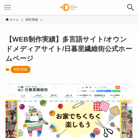
ホーム
制作実績
【WEB制作実績】多言語サイト/オウン
ドメディアサイト/日暮里繊維街公式ホー
ムページ
制作実績